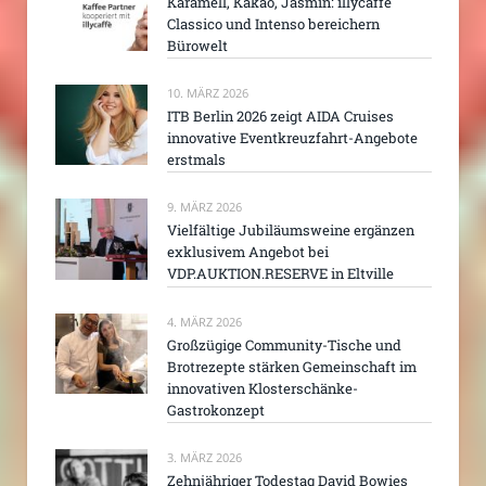
Karamell, Kakao, Jasmin: illycaffe
Classico und Intenso bereichern
Bürowelt
10. MÄRZ 2026
ITB Berlin 2026 zeigt AIDA Cruises
innovative Eventkreuzfahrt-Angebote
erstmals
9. MÄRZ 2026
Vielfältige Jubiläumsweine ergänzen
exklusivem Angebot bei
VDP.AUKTION.RESERVE in Eltville
4. MÄRZ 2026
Großzügige Community-Tische und
Brotrezepte stärken Gemeinschaft im
innovativen Klosterschänke-
Gastrokonzept
3. MÄRZ 2026
Zehnjähriger Todestag David Bowies