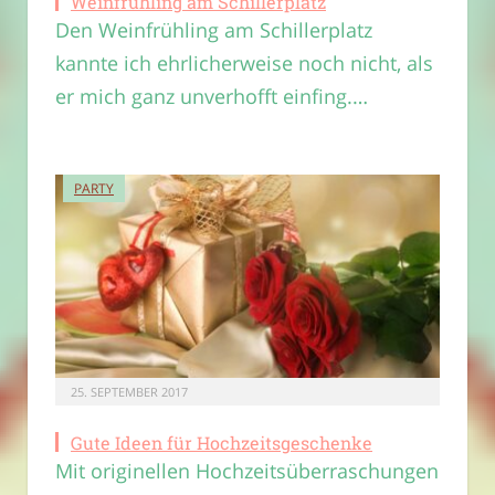
Weinfrühling am Schillerplatz
Den Weinfrühling am Schillerplatz
kannte ich ehrlicherweise noch nicht, als
er mich ganz unverhofft einfing.…
PARTY
25. SEPTEMBER 2017
Gute Ideen für Hochzeitsgeschenke
Mit originellen Hochzeitsüberraschungen