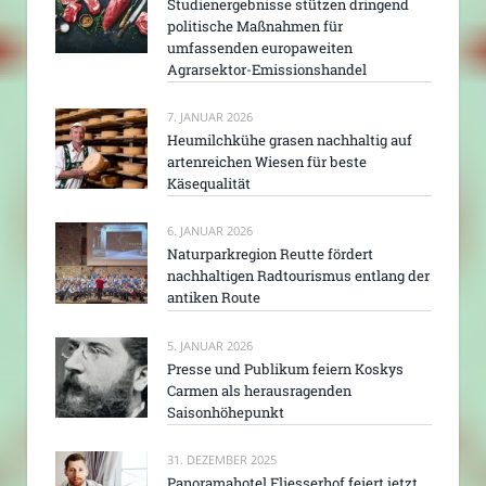
Studienergebnisse stützen dringend
politische Maßnahmen für
umfassenden europaweiten
Agrarsektor-Emissionshandel
7. JANUAR 2026
Heumilchkühe grasen nachhaltig auf
artenreichen Wiesen für beste
Käsequalität
6. JANUAR 2026
Naturparkregion Reutte fördert
nachhaltigen Radtourismus entlang der
antiken Route
5. JANUAR 2026
Presse und Publikum feiern Koskys
Carmen als herausragenden
Saisonhöhepunkt
31. DEZEMBER 2025
Panoramahotel Fliesserhof feiert jetzt