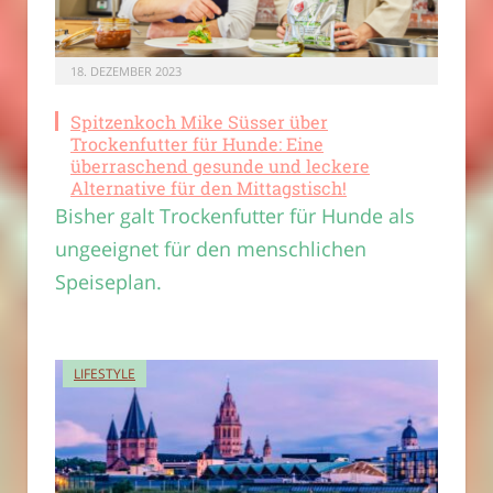
18. DEZEMBER 2023
Spitzenkoch Mike Süsser über
Trockenfutter für Hunde: Eine
überraschend gesunde und leckere
Alternative für den Mittagstisch!
Bisher galt Trockenfutter für Hunde als
ungeeignet für den menschlichen
Speiseplan.
LIFESTYLE