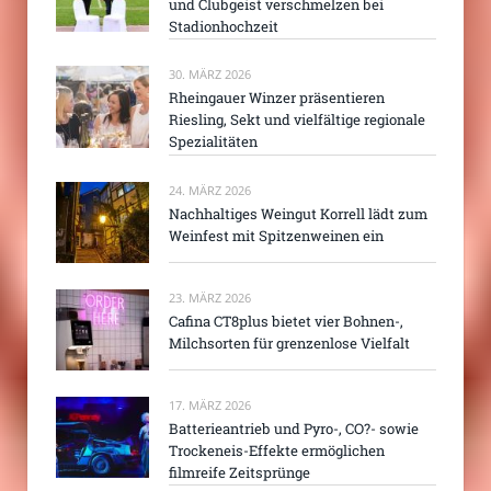
und Clubgeist verschmelzen bei
Stadionhochzeit
30. MÄRZ 2026
Rheingauer Winzer präsentieren
Riesling, Sekt und vielfältige regionale
Spezialitäten
24. MÄRZ 2026
Nachhaltiges Weingut Korrell lädt zum
Weinfest mit Spitzenweinen ein
23. MÄRZ 2026
Cafina CT8plus bietet vier Bohnen-,
Milchsorten für grenzenlose Vielfalt
17. MÄRZ 2026
Batterieantrieb und Pyro-, CO?- sowie
Trockeneis-Effekte ermöglichen
filmreife Zeitsprünge