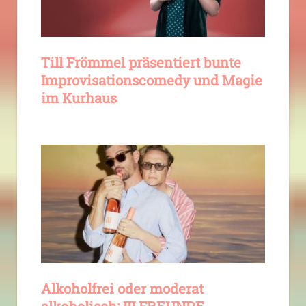
Till Frömmel präsentiert bunte
Improvisationscomedy und Magie
im Kurhaus
Alkoholfrei oder moderat
alkoholisch: III FREUNDE