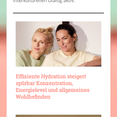
interkulturellen Dialog aktiv.
Effiziente Hydration steigert
spürbar Konzentration,
Energielevel und allgemeines
Wohlbefinden