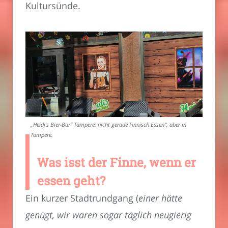
Kultursünde.
„Heidi’s Bier-Bar“ Tampere: nicht gerade Finnisch Essen“, aber in
Tampere.
Was isst der Finne, wenn er
essen geht?
Ein kurzer Stadtrundgang (
einer hätte
genügt, wir waren sogar täglich neugierig