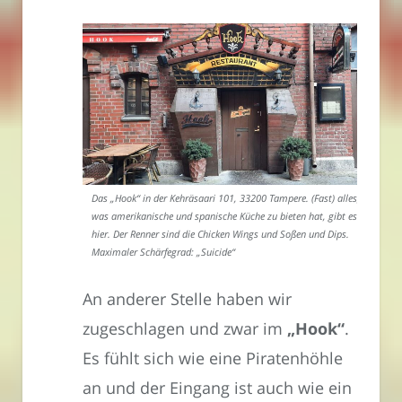
Das „Hook“ in der Kehräsaari 101, 33200 Tampere. (Fast) alles,
was amerikanische und spanische Küche zu bieten hat, gibt es
hier. Der Renner sind die Chicken Wings und Soßen und Dips.
Maximaler Schärfegrad: „Suicide“
An anderer Stelle haben wir
zugeschlagen und zwar im
„Hook“
.
Es fühlt sich wie eine Piratenhöhle
an und der Eingang ist auch wie ein