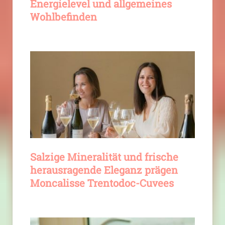
Energielevel und allgemeines
Wohlbefinden
Salzige Mineralität und frische
herausragende Eleganz prägen
Moncalisse Trentodoc-Cuvees