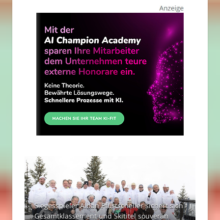
Siegesspieler Alban Pfurtscheller sichert sich
Gesamtklassement und Skititel souverän