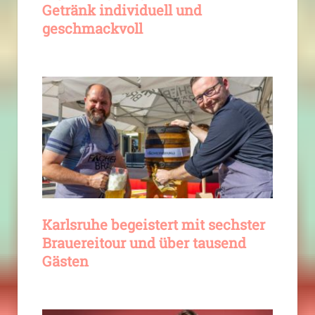
Getränk individuell und
geschmackvoll
Karlsruhe begeistert mit sechster
Brauereitour und über tausend
Gästen