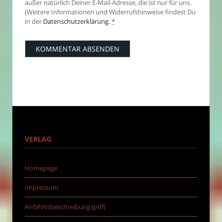
außer natürlich Deiner E-Mail-Adresse, die ist nur für uns.
(Weitere Informationen und Widerrufshinweise findest Du
in der
Datenschutzerklärung
.
*
VERLAG
Homepage
Impressum
Anfahrtsbeschreibung (pdf)