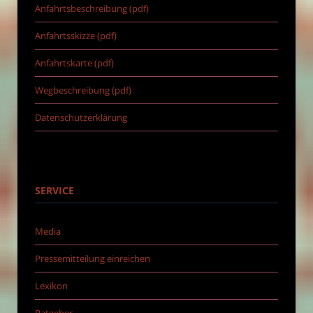
Anfahrtsbeschreibung (pdf)
Anfahrtsskizze (pdf)
Anfahrtskarte (pdf)
Wegbeschreibung (pdf)
Datenschutzerklärung
SERVICE
Media
Pressemitteilung einreichen
Lexikon