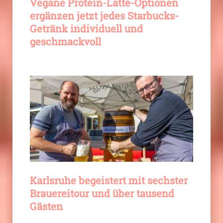
Vegane Protein-Latte-Optionen
ergänzen jetzt jedes Starbucks-
Getränk individuell und
geschmackvoll
Karlsruhe begeistert mit sechster
Brauereitour und über tausend
Gästen