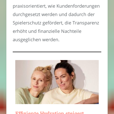
praxisorientiert, wie Kundenforderungen
durchgesetzt werden und dadurch der
Spielerschutz gefördert, die Transparenz
erhöht und finanzielle Nachteile
ausgeglichen werden.
Effiziente Hydration steigert