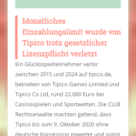
Monatliches
Einzahlungslimit wurde von
Tipico trotz gesetzlicher
Lizenzpflicht verletzt
Ein Glücksspielteilnehmer verlor
zwischen 2015 und 2024 auf tipico.de,
betrieben von Tipico Games Limited und
Tipico Co Ltd, rund 22.000 Euro bei
Casinospielen und Sportwetten. Die CLLB
Rechtsanwälte machten geltend, dass
Tipico bis zum 9. Oktober 2020 ohne
deutsche Konzession gewettet und somit