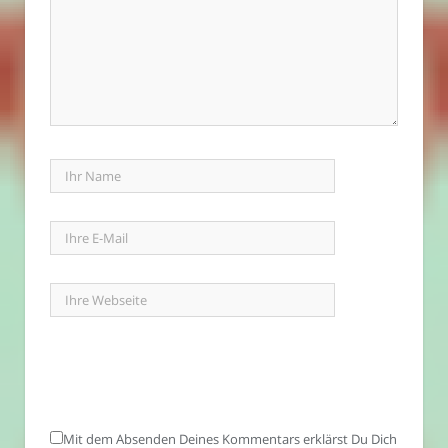
Mit dem Absenden Deines Kommentars erklärst Du Dich