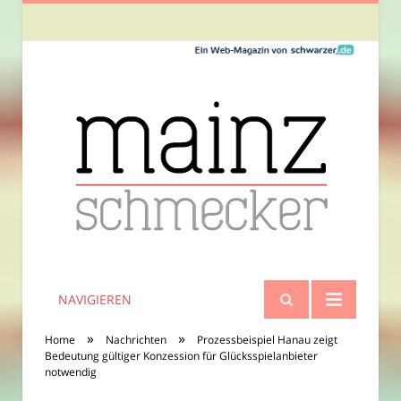
NAVIGIEREN
»
»
Home
Nachrichten
Prozessbeispiel Hanau zeigt
Bedeutung gültiger Konzession für Glücksspielanbieter
notwendig