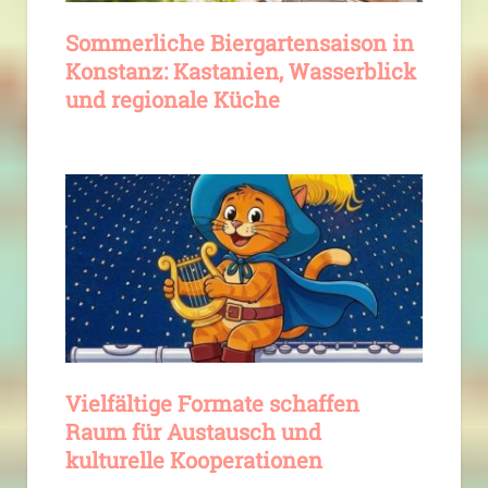
Sommerliche Biergartensaison in
Konstanz: Kastanien, Wasserblick
und regionale Küche
Vielfältige Formate schaffen
Raum für Austausch und
kulturelle Kooperationen