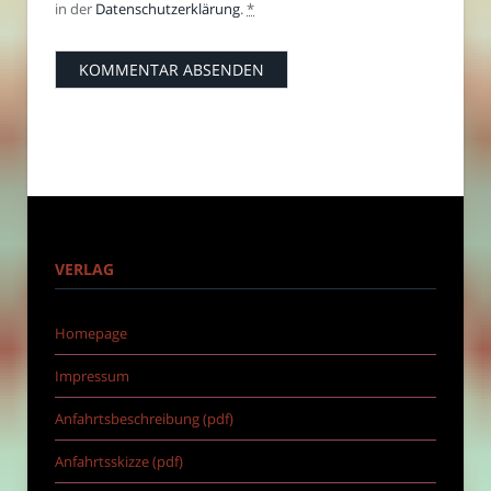
in der
Datenschutzerklärung
.
*
VERLAG
Homepage
Impressum
Anfahrtsbeschreibung (pdf)
Anfahrtsskizze (pdf)