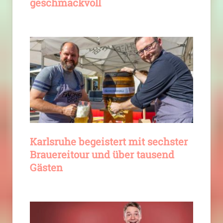
geschmackvoll
Karlsruhe begeistert mit sechster
Brauereitour und über tausend
Gästen