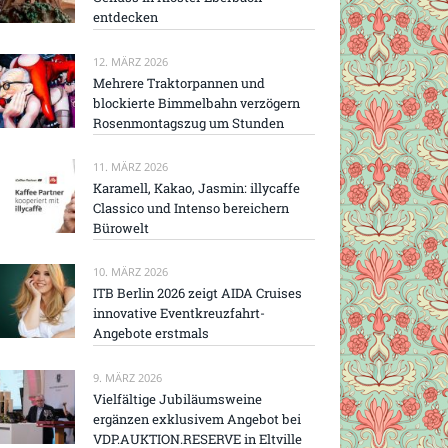
entdecken
12. MÄRZ 2026
Mehrere Traktorpannen und
blockierte Bimmelbahn verzögern
Rosenmontagszug um Stunden
11. MÄRZ 2026
Karamell, Kakao, Jasmin: illycaffe
Classico und Intenso bereichern
Bürowelt
10. MÄRZ 2026
ITB Berlin 2026 zeigt AIDA Cruises
innovative Eventkreuzfahrt-
Angebote erstmals
9. MÄRZ 2026
Vielfältige Jubiläumsweine
ergänzen exklusivem Angebot bei
VDP.AUKTION.RESERVE in Eltville