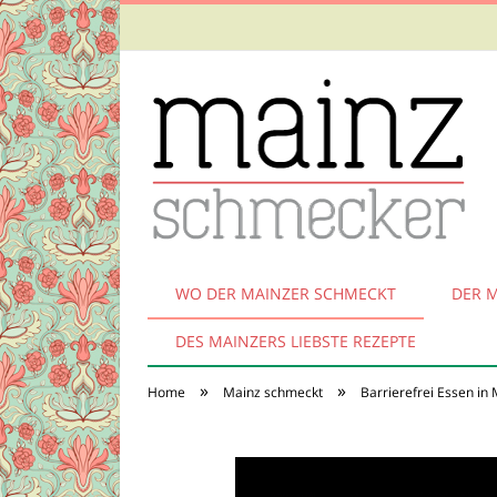
WO DER MAINZER SCHMECKT
DER 
DES MAINZERS LIEBSTE REZEPTE
»
»
Home
Mainz schmeckt
Barrierefrei Essen in