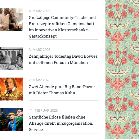
4. MÄRZ 2026
Großzügige Community-Tische und
Brotrezepte stärken Gemeinschaft
im innovativen Klosterschänke-
Gastrokonzept
3. MÄRZ 2026
Zehnjähriger Todestag David Bowies
mit seltenen Fotos in München
2. MÄRZ 2026
Zwei Abende pure Big Band-Power
mit Dieter Thomas Kuhn
11. FEBRUAR 2026
Sämtliche Erlöse fließen ohne
Abzüge direkt in Zugorganisation,
Service