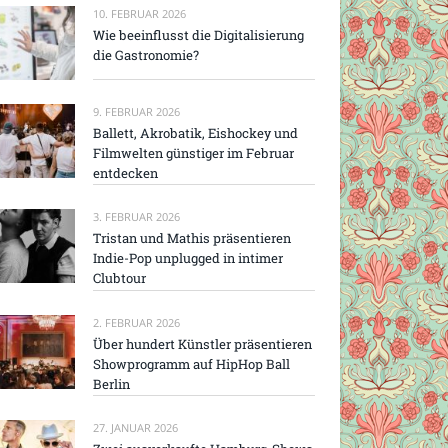
10. FEBRUAR 2026
Wie beeinflusst die Digitalisierung
die Gastronomie?
9. FEBRUAR 2026
Ballett, Akrobatik, Eishockey und
Filmwelten günstiger im Februar
entdecken
3. FEBRUAR 2026
Tristan und Mathis präsentieren
Indie-Pop unplugged in intimer
Clubtour
2. FEBRUAR 2026
Über hundert Künstler präsentieren
Showprogramm auf HipHop Ball
Berlin
27. JANUAR 2026