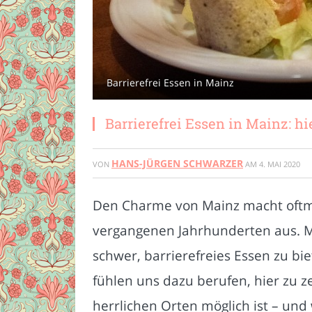
Barrierefrei Essen in Mainz
Barrierefrei Essen in Mainz: h
HANS-JÜRGEN SCHWARZER
VON
AM
4. MAI 2020
Den Charme von Mainz macht oftma
vergangenen Jahrhunderten aus. M
schwer, barrierefreies Essen zu bie
fühlen uns dazu berufen, hier zu z
herrlichen Orten möglich ist – un