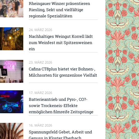
Rheingauer Winzer präsentieren
Riesling, Sekt und vielfältige
regionale Spezialitäten
24. MÄRZ 2026
Nachhaltiges Weingut Korrell lädt
zum Weinfest mit Spitzenweinen
ein
23. MÄRZ 2026
Cafina CT8plus bietet vier Bohnen-,
Milchsorten für grenzenlose Vielfalt
17. MÄRZ 2026
Batterieantrieb und Pyro-, CO?-
sowie Trockeneis-Effekte
ermöglichen filmreife Zeitsprünge
16. MÄRZ 2026
Spannungsfeld Gebet, Arbeit und
Genuss in Kloster Eberbach