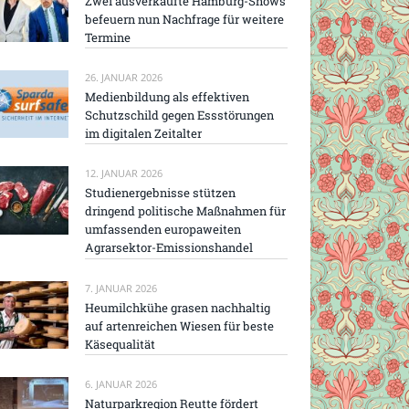
Zwei ausverkaufte Hamburg-Shows
befeuern nun Nachfrage für weitere
Termine
26. JANUAR 2026
Medienbildung als effektiven
Schutzschild gegen Essstörungen
im digitalen Zeitalter
12. JANUAR 2026
Studienergebnisse stützen
dringend politische Maßnahmen für
umfassenden europaweiten
Agrarsektor-Emissionshandel
7. JANUAR 2026
Heumilchkühe grasen nachhaltig
auf artenreichen Wiesen für beste
Käsequalität
6. JANUAR 2026
Naturparkregion Reutte fördert