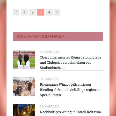
Vorgänger
Nachfolger
1
2
3
4
DAS SCHMECKT DEM MAINZER
31. MÄRZ 2026
Oberbürgermeister König betont: Liebe
und Clubgeist verschmelzen bei
Stadionhochzeit
30. MÄRZ 2026
Rheingauer Winzer präsentieren
Riesling, Sekt und vielfältige regionale
Spezialitäten
24. MÄRZ 2026
Nachhaltiges Weingut Korrell lädt zum