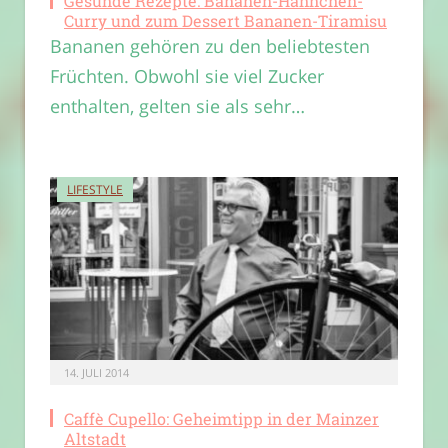
Gesunde Rezepte: Bananen-Hähnchen-
Curry und zum Dessert Bananen-Tiramisu
Bananen gehören zu den beliebtesten
Früchten. Obwohl sie viel Zucker
enthalten, gelten sie als sehr…
LIFESTYLE
14. JULI 2014
Caffè Cupello: Geheimtipp in der Mainzer
Altstadt