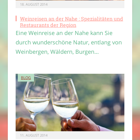
18. AUGUST 2014
Weinreisen an der Nahe : Spezialitäten und
Restaurants der Region
Eine Weinreise an der Nahe kann Sie
durch wunderschöne Natur, entlang von
Weinbergen, Wäldern, Burgen…
BLOG
11. AUGUST 2014