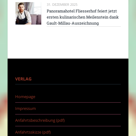
31. DEZEMBER 2025
Panoramahotel Fliesserhof feiert jetzt
ersten kulinarischen Meilenstein dank
Gault-Millau-Auszeichnung
VERLAG
Homepage
Impressum
Anfahrtsbeschreibung (pdf)
Anfahrtsskizze (pdf)