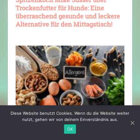
Trockenfutter für Hunde: Eine
überraschend gesunde und leckere
Alternative für den Mittagstisch!
Diese Website benutzt Cookies. Wenn du die Website weiter
nutzt, gehen wir von deinem Einverständnis aus.
Leckere Küche trotz
OK
Nahrungsmittelallergien? So gelingt