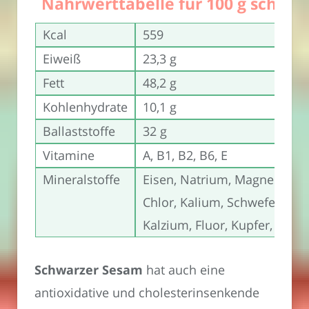
Nährwerttabelle für 100 g schw
Kcal
559
Eiweiß
23,3 g
Fett
48,2 g
Kohlenhydrate
10,1 g
Ballaststoffe
32 g
Vitamine
A, B1, B2, B6, E
Mineralstoffe
Eisen, Natrium, Magnesium, 
Chlor, Kalium, Schwefel, Pho
Kalzium, Fluor, Kupfer, Selen
Schwarzer Sesam
hat auch eine
antioxidative und cholesterinsenkende