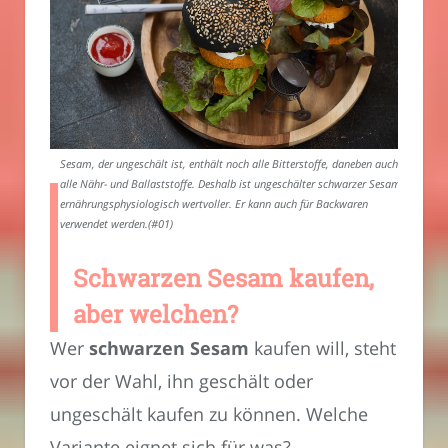
Sesam, der ungeschält ist, enthält noch alle Bitterstoffe, daneben auch
alle Nähr- und Ballaststoffe. Deshalb ist ungeschälter schwarzer Sesam
ernährungsphysiologisch wertvoller. Er kann auch für Backwaren
verwendet werden.(#01)
Schwarzen Sesam kaufen,
aber welchen?
Wer
schwarzen Sesam
kaufen will, steht
vor der Wahl, ihn geschält oder
ungeschält kaufen zu können. Welche
Variante eignet sich für was?