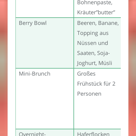
Bohnenpaste,
Kräuter”butter”
Berry Bowl
Beeren, Banane,
8,5
Topping aus
Nüssen und
Saaten, Soja-
Joghurt, Müsli
Mini-Brunch
Großes
3
Frühstück für 2
Personen
L
Gut
Overnight-
Haferflocken
6,5