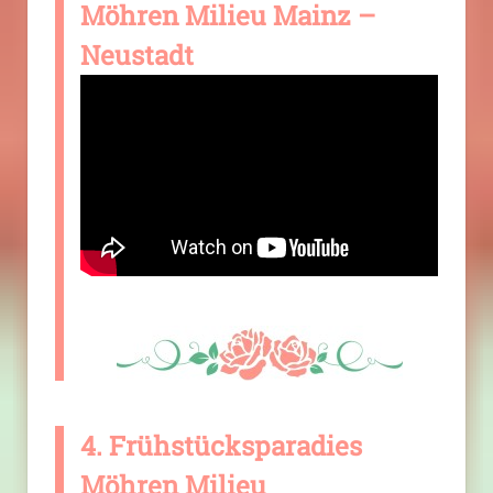
Möhren Milieu Mainz –
Neustadt
4. Frühstücksparadies
Möhren Milieu