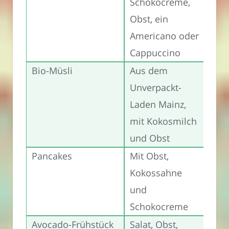
Schokocreme,
Obst, ein
Americano oder
Cappuccino
Bio-Müsli
Aus dem
6,5
Unverpackt-
Laden Mainz,
mit Kokosmilch
und Obst
Pancakes
Mit Obst,
Kokossahne
und
Schokocreme
Avocado-Frühstück
Salat, Obst,